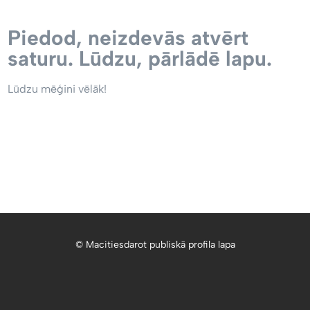
Piedod, neizdevās atvērt
saturu. Lūdzu, pārlādē lapu.
Lūdzu mēģini vēlāk!
© Macitiesdarot publiskā profila lapa