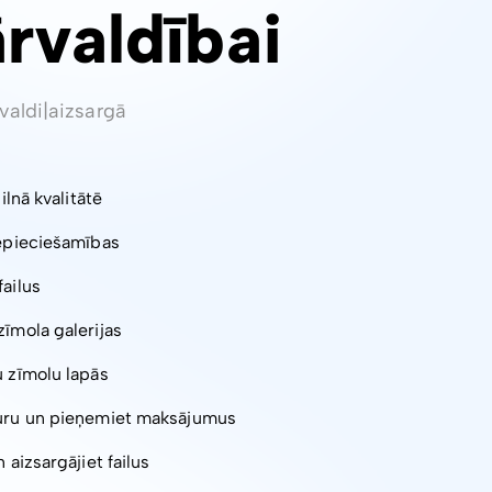
ārvaldībai
valdi
|
aizsargā
pilnā kvalitātē
nepieciešamības
failus
zīmola galerijas
u zīmolu lapās
turu un pieņemiet maksājumus
 aizsargājiet failus