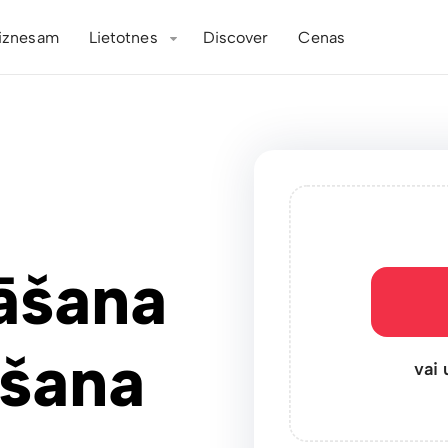
iznesam
Lietotnes
Discover
Cenas
āšana
ošana
vai 