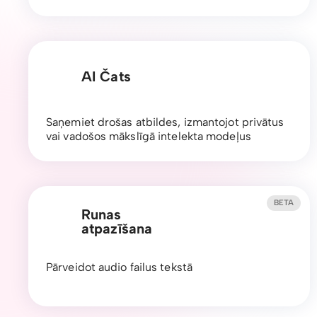
AI Čats
Saņemiet drošas atbildes, izmantojot privātus
vai vadošos mākslīgā intelekta modeļus
BETA
Runas
atpazīšana
Pārveidot audio failus tekstā