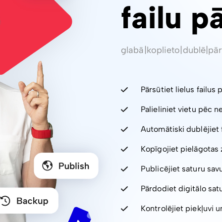
failu p
glabā
|
koplieto
|
dublē
|
pār
Pārsūtiet lielus failus 
Palieliniet vietu pēc 
Automātiski dublējiet 
Kopīgojiet pielāgotas 
Publicējiet saturu sav
Pārdodiet digitālo sa
Kontrolējiet piekļuvi un