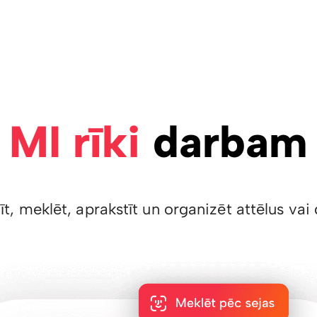
MI rīki
darbam
īt, meklēt, aprakstīt un organizēt attēlus v