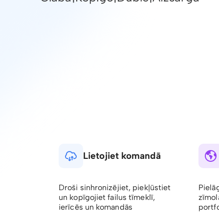
Lietojiet komandā
Droši sinhronizējiet, piekļūstiet
Pielā
un kopīgojiet failus tīmeklī,
zīmol
ierīcēs un komandās
portfo