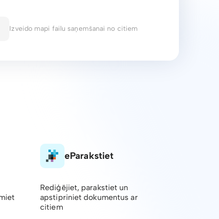
Izveido mapi failu saņemšanai no citiem
eParakstiet
Rediģējiet, parakstiet un
emiet
apstipriniet dokumentus ar
citiem