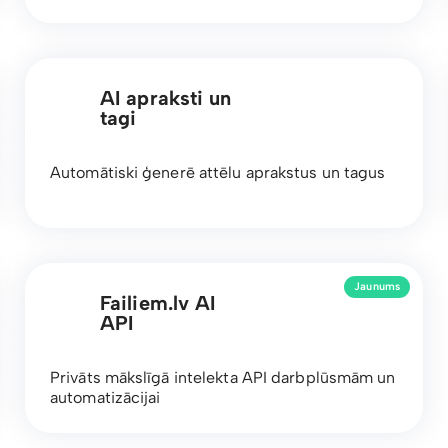
AI apraksti un
tagi
Automātiski ģenerē attēlu aprakstus un tagus
Jaunums
Failiem.lv AI
API
Privāts mākslīgā intelekta API darbplūsmām un
automatizācijai