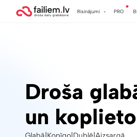
Risinājumi
PRO
B
Droša glab
un kopliet
Glabā
|
Kopīgo
|
Dublē
|
Aizsargā