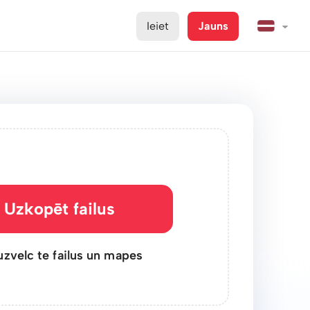
Ieiet
Jauns
Uzkopēt failus
uzvelc te failus un mapes