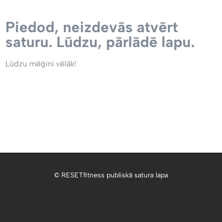
Piedod, neizdevās atvērt
saturu. Lūdzu, pārlādē lapu.
Lūdzu mēģini vēlāk!
© RESETfitness publiskā satura lapa