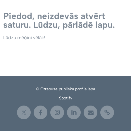
Piedod, neizdevās atvērt
saturu. Lūdzu, pārlādē lapu.
Lūdzu mēģini vēlāk!
© Otrapuse publiskā profila lapa
Spotify