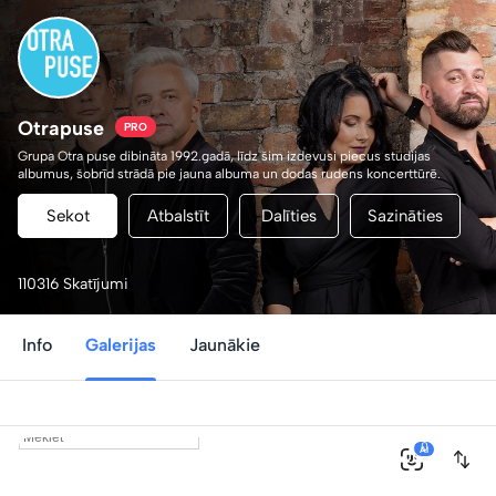
Otrapuse
PRO
Grupa Otra puse dibināta 1992.gadā, līdz šim izdevusi piecus studijas
albumus, šobrīd strādā pie jauna albuma un dodas rudens koncerttūrē.
Sekot
Atbalstīt
Dalīties
Sazināties
110316 Skatījumi
Info
Galerijas
Jaunākie
0
AI