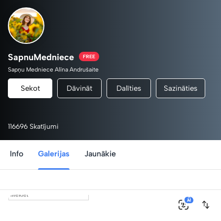
SapnuMedniece
FREE
Sapņu Medniece Alīna Andrušaite
Sekot
Dāvināt
Dalīties
Sazināties
116696 Skatījumi
Info
Galerijas
Jaunākie
0
AI