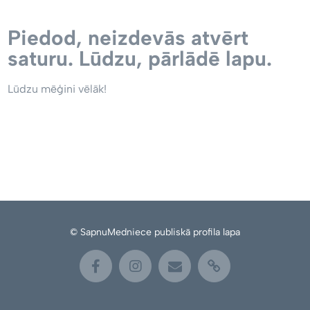
Piedod, neizdevās atvērt
saturu. Lūdzu, pārlādē lapu.
Lūdzu mēģini vēlāk!
© SapnuMedniece publiskā profila lapa