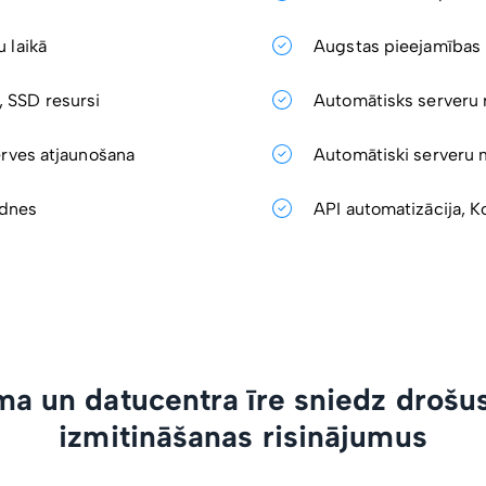
 laikā
Augstas pieejamības 
 SSD resursi
Automātisks serveru r
erves atjaunošana
Automātiski serveru 
idnes
API automatizācija, K
ma un datucentra īre sniedz drošus
izmitināšanas risinājumus