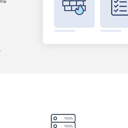
oma
r