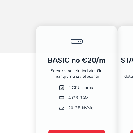
BASIC no €20/m
ST
Serveris nelielu individuālu
risinājumu izvietošanai
dat
2 CPU cores
4 GB RAM
20 GB NVMe