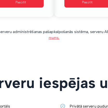
Pasūtīt
Pasūtīt
erveru administrēšanas pašapkalpošanās sistēma, serveru API
mums.
erveru iespējas 
ortāls
Privātā serveru pudur