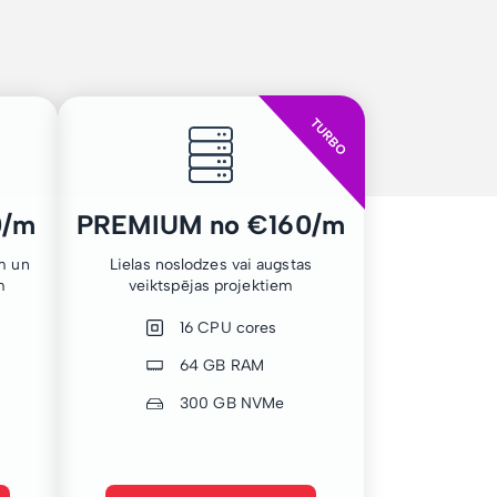
TURBO
0/m
PREMIUM no €160/m
m un
Lielas noslodzes vai augstas
m
veiktspējas projektiem
16 CPU cores
64 GB RAM
300 GB NVMe