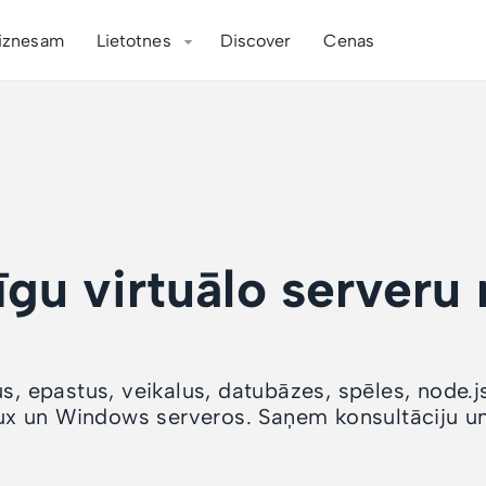
iznesam
Lietotnes
Discover
Cenas
īgu virtuālo serveru
s, epastus, veikalus, datubāzes, spēles, node.j
x un Windows serveros. Saņem konsultāciju un 