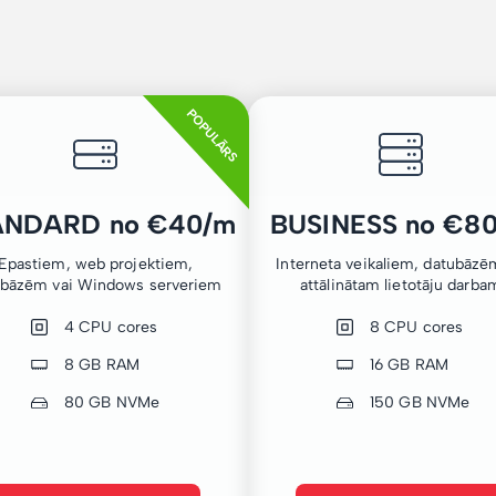
POPULĀRS
ANDARD no €40/m
BUSINESS no €8
Epastiem, web projektiem,
Interneta veikaliem, datubāzē
ubāzēm vai Windows serveriem
attālinātam lietotāju darba
4 CPU cores
8 CPU cores
8 GB RAM
16 GB RAM
80 GB NVMe
150 GB NVMe