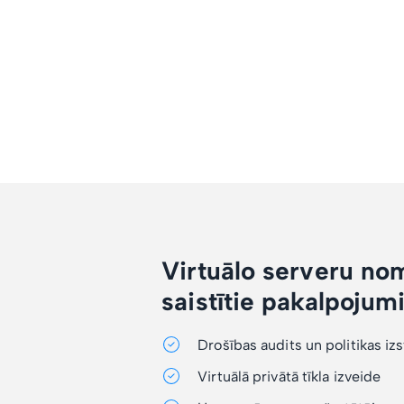
Virtuālo serveru no
saistītie pakalpojum
Drošības audits un politikas iz
Virtuālā privātā tīkla izveide