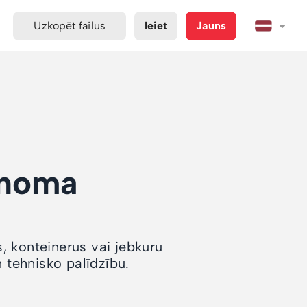
Uzkopēt failus
Ieiet
Jauns
 noma
s, konteinerus vai jebkuru
tehnisko palīdzību.