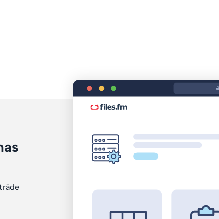
mas
i
strāde