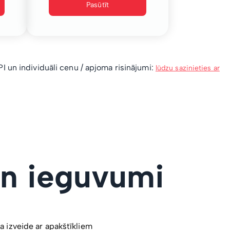
Pasūtīt
 un individuāli cenu / apjoma risinājumi:
lūdzu sazinieties ar
un ieguvumi
a izveide ar apakštīkliem