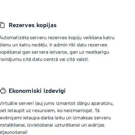
Rezerves kopijas
Automatizēta serveru rezerves kopiju veikšana katru
dienu un katru nedēļu. Ir admin rīki datu rezerves
kopēšanai gan servera ietvaros, gan uz neatkarīgu
risinājumu citā datu centrā vai citā valstī.
Ekonomiski izdevīgi
Virtuālie serveri ļauj jums izmantot dārgu aparatūru,
bet ietaupīt uz resursiem, ko neizmantojat. Tā
ievērojami ietaupa darba laiku un izmaksas serveru
instalēšanai, izvietošanai uzturēšanai un avārijas
atjaunošanai!