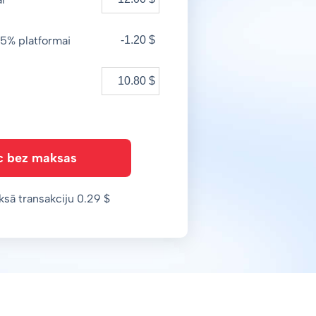
5% platformai
-1.20 $
c bez maksas
ksā transakciju 0.29 $