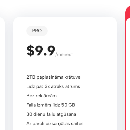
PRO
$9.9
/mēnesī
2TB paplašināma krātuve
Līdz pat 3x ātrāks ātrums
Bez reklāmām
Faila izmērs līdz 50 GB
30 dienu failu atgūšana
Ar paroli aizsargātas saites