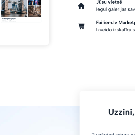
Jūsu vietnē
Iegul galerijas sa
Failiem.lv Market
Izveido izskatīgu
Uzzini,
Tu pārdod saturu p