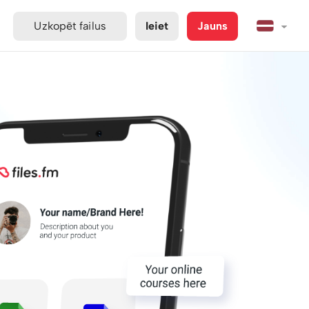
Uzkopēt failus
Ieiet
Jauns