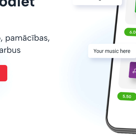
odiet
o, pamācības,
darbus