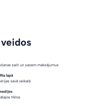
 veidos
rkšanas saiti un saņem maksājumus
ila lapā
erijas savā veikalā
medijos
iālajos tīklos