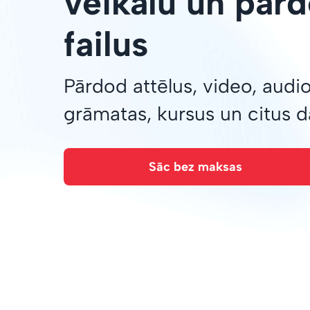
veikalu un pārd
failus
Pārdod attēlus, video, audi
grāmatas, kursus un citus 
Sāc bez maksas