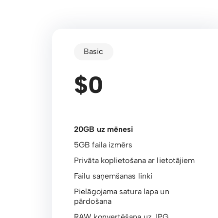
Basic
$0
20GB uz mēnesi
5GB faila izmērs
Privāta koplietošana ar lietotājiem
Failu saņemšanas linki
Pielāgojama satura lapa un
pārdošana
RAW konvertēšana uz JPG