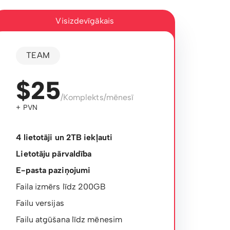
Visizdevīgākais
TEAM
$25
/Komplekts/mēnesī
+ PVN
4 lietotāji un 2TB iekļauti
Lietotāju pārvaldība
E-pasta paziņojumi
Faila izmērs līdz 200GB
Failu versijas
Failu atgūšana līdz mēnesim