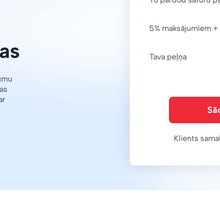
5% maksājumiem + 
as
Tava peļņa
jumu
as
ar
Sā
Klients sama