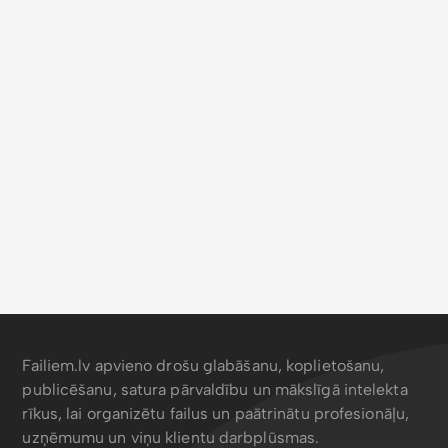
Failiem.lv apvieno drošu glabāšanu, koplietošanu,
publicēšanu, satura pārvaldību un mākslīgā intelekta
rīkus, lai organizētu failus un paātrinātu profesionāļu,
uzņēmumu un viņu klientu darbplūsmas.