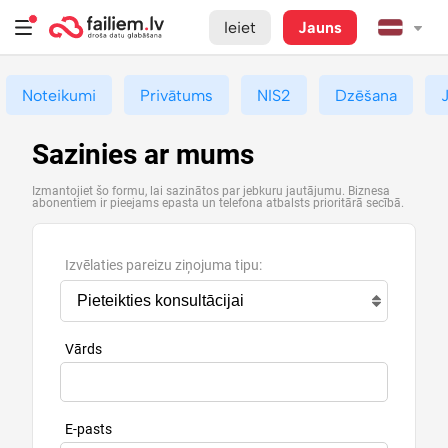
Ieiet
Jauns
Noteikumi
Privātums
NIS2
Dzēšana
Sazinies ar mums
Izmantojiet šo formu, lai sazinātos par jebkuru jautājumu. Biznesa
abonentiem ir pieejams epasta un telefona atbalsts prioritārā secībā.
Izvēlaties pareizu ziņojuma tipu:
Vārds
E-pasts