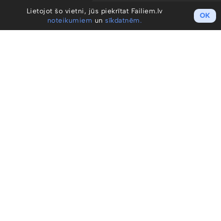
Lietojot šo vietni, jūs piekrītat Failiem.lv
OK
noteikumiem
un
sīkdatnēm.
Darba sākšana
Izveidot kontu / Ienākt
Cenu plāni
Profesionāļiem
Uzņēmumiem
Noteikumi un GDPR