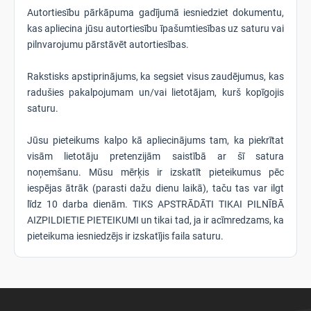
Autortiesību pārkāpuma gadījumā iesniedziet dokumentu,
kas apliecina jūsu autortiesību īpašumtiesības uz saturu vai
pilnvarojumu pārstāvēt autortiesības.
Rakstisks apstiprinājums, ka segsiet visus zaudējumus, kas
radušies pakalpojumam un/vai lietotājam, kurš kopīgojis
saturu.
Jūsu pieteikums kalpo kā apliecinājums tam, ka piekrītat
visām lietotāju pretenzijām saistībā ar šī satura
noņemšanu. Mūsu mērķis ir izskatīt pieteikumus pēc
iespējas ātrāk (parasti dažu dienu laikā), taču tas var ilgt
līdz 10 darba dienām. TIKS APSTRĀDĀTI TIKAI PILNĪBĀ
AIZPILDIETIE PIETEIKUMI un tikai tad, ja ir acīmredzams, ka
pieteikuma iesniedzējs ir izskatījis faila saturu.