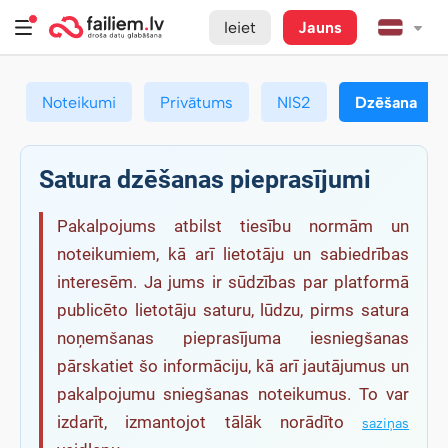
Ieiet
Jauns
Noteikumi
Privātums
NIS2
Dzēšana
Satura dzēšanas pieprasījumi
Pakalpojums atbilst tiesību normām un
noteikumiem, kā arī lietotāju un sabiedrības
interesēm. Ja jums ir sūdzības par platformā
publicēto lietotāju saturu, lūdzu, pirms satura
noņemšanas pieprasījuma iesniegšanas
pārskatiet šo informāciju, kā arī jautājumus un
pakalpojumu sniegšanas noteikumus. To var
izdarīt, izmantojot tālāk norādīto
saziņas